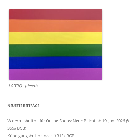
LGBTIQ+ friendly
NEUESTE BEITRÄGE
Widerrufsbutton für Online-Shops: Neue Pflicht ab 19. Juni 2026 (§
356a BGB)
Kündigungsbutton nach § 312k BGB